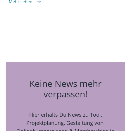
Mehr sehen
Keine News mehr
verpassen!
Hier erhälts Du News zu Tool,
Projektplanung, Gestaltung von
Onlinekursbereichen & Memberships in